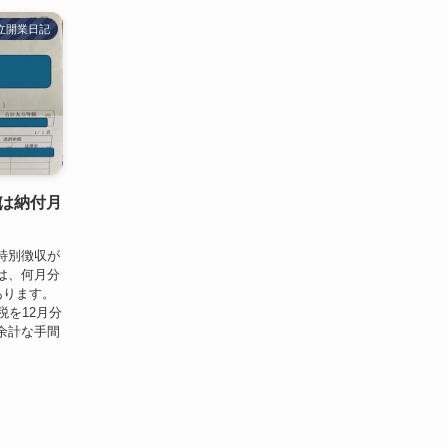
立開業日記
は納付月
特別徴収が
は、何月分
あります。
税を12月分
余計な手間