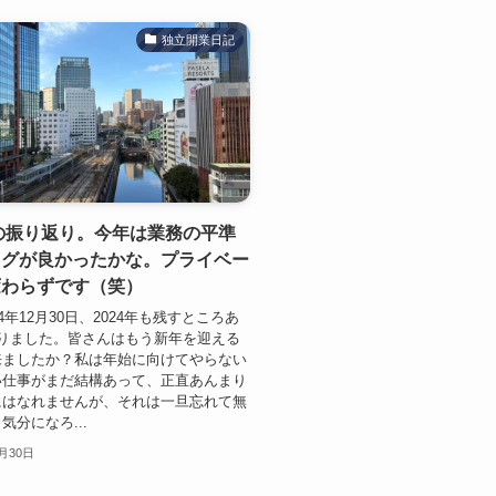
独立開業日記
年の振り返り。今年は業務の平準
ログが良かったかな。プライベー
変わらずです（笑）
4年12月30日、2024年も残すところあ
なりました。皆さんはもう新年を迎える
来ましたか？私は年始に向けてやらない
い仕事がまだ結構あって、正直あんまり
にはなれませんが、それは一旦忘れて無
気分になろ...
2月30日