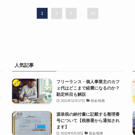
1
2
3
...
16
人気記事
フリーランス・個人事業主のカフ
ェ代はどこまで経費になるのか？
勘定科目も解説
2021年12月17日
税金/税務
源泉税の納付書に記載する整理番
号について【税務署から通知され
ます】
2022年8月29日
税金/税務