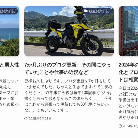
立開業日記
独立開業日記
と属人性
7か月ぶりのブログ更新。その間にやっ
2024
ていたことや仕事の近況など
化とブ
トは相
課題につい
皆様お久しぶりです。ブログ更新を7か月もして
対応をし
いませんでした。ちゃんと生きてますのでご安心
今日は202
タッフにお
ください。 昨年末に今後は毎年100記事ぐらいは
と2日と
ポット業
書くと言っておきながらこの体たらく、、、今年
準備は出
るため私が
はこれから頑張って更新しても30記事ぐらいか
といけな
な。。でもいいんです...
正月気分
理やり正月
2025年9月23日
2024年1