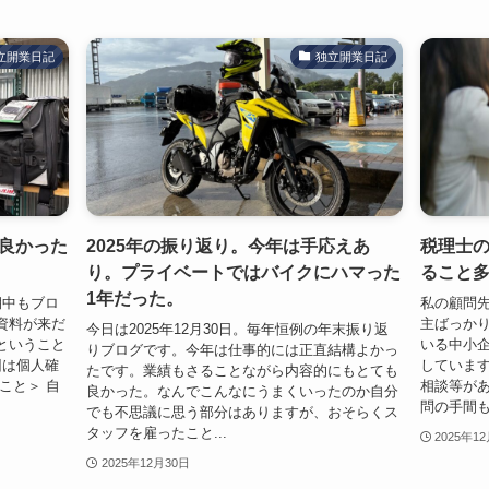
立開業日記
独立開業日記
良かった
2025年の振り返り。今年は手応えあ
税理士
り。プライベートではバイクにハマった
ること
1年だった。
期中もブロ
私の顧問
資料が来だ
主ばっか
今日は2025年12月30日。毎年恒例の年末振り返
ということ
いる中小企
りブログです。今年は仕事的には正直結構よかっ
回は個人確
していま
たです。業績もさることながら内容的にもとても
こと＞ 自
相談等があ
良かった。なんでこんなにうまくいったのか自分
問の手間も
でも不思議に思う部分はありますが、おそらくス
タッフを雇ったこと...
2025年1
2025年12月30日