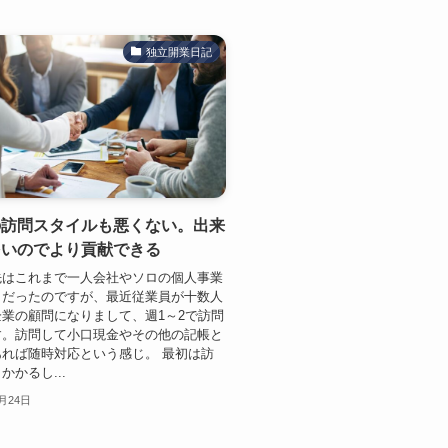
独立開業日記
の訪問スタイルも悪くない。出来
多いのでより貢献できる
先はこれまで一人会社やソロの個人事業
りだったのですが、最近従業員が十数人
業の顧問になりまして、週1～2で訪問
す。訪問して小口現金やその他の記帳と
れば随時対応という感じ。 最初は訪
かかるし...
2月24日