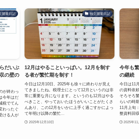
立開業日記
独立開業日記
らだいぶ
12月はやることいっぱい。12月を制す
今年も
収の壁の
る者が繁忙期を制す！
の継続
今日は12月10日、2025年も徐々に終わりが見え
今日は11
てきましたね。税理士にとって12月というのは非
の資料依
のが終わっ
常に重要な月になります。というのも12月はやる
そろそろ
は今年はだ
べきこと、やっておいたほうがいいことがたくさ
らいの時
減税でてん
んあり、この12月をいかに上手く過ごすかによっ
11月上旬
変わったぐ
て年明け以降の繁忙...
整資料回収、
受ける人が
2025年12月10日
2025年1