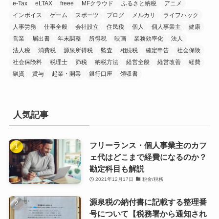
e-Tax
eLTAX
freee
MFクラウド
ふるさと納税
アニメ
インボイス
ゲーム
スポーツ
ブログ
メルカリ
ライフハック
人事労務
仕事全般
会社設立
住民税
個人
個人事業主
健康
営業
届出書
年末調整
所得税
映画
業務効率化
法人
法人税
消費税
源泉所得税
監査
相続税
確定申告
社会保険
社会保険料
税理士
節税
納税方法
経営全般
経営改善
経費
融資
賞与
起業・開業
銀行口座
領収書
人気記事
フリーランス・個人事業主のカフ
ェ代はどこまで経費になるのか？
勘定科目も解説
2021年12月17日
税金/税務
源泉税の納付書に記載する整理番
号について【税務署から通知され