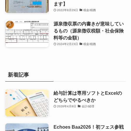
ます】
2022年8月29日
税金/税務
源泉徴収票の内書きが意味してい
るもの（源泉徴収税額・社会保険
料等の金額）
2024年2月23日
税金/税務
新着記事
給与計算は専用ソフトとExcelの
どちらでやるべきか
2026年4月9日
会計/経理
Echoes Baa2026！初フェス参戦