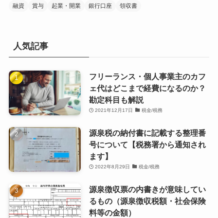
融資
賞与
起業・開業
銀行口座
領収書
人気記事
フリーランス・個人事業主のカフ
ェ代はどこまで経費になるのか？
勘定科目も解説
2021年12月17日
税金/税務
源泉税の納付書に記載する整理番
号について【税務署から通知され
ます】
2022年8月29日
税金/税務
源泉徴収票の内書きが意味してい
るもの（源泉徴収税額・社会保険
料等の金額）