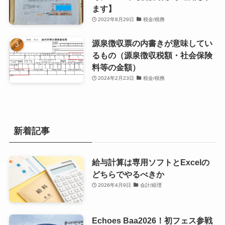
ます】
2022年8月29日
税金/税務
源泉徴収票の内書きが意味してい
るもの（源泉徴収税額・社会保険
料等の金額）
2024年2月23日
税金/税務
新着記事
給与計算は専用ソフトとExcelの
どちらでやるべきか
2026年4月9日
会計/経理
Echoes Baa2026！初フェス参戦