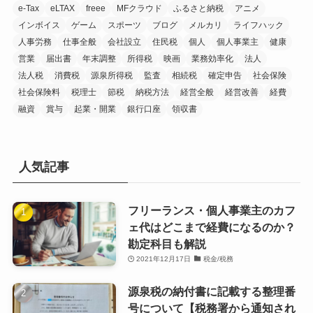
e-Tax
eLTAX
freee
MFクラウド
ふるさと納税
アニメ
インボイス
ゲーム
スポーツ
ブログ
メルカリ
ライフハック
人事労務
仕事全般
会社設立
住民税
個人
個人事業主
健康
営業
届出書
年末調整
所得税
映画
業務効率化
法人
法人税
消費税
源泉所得税
監査
相続税
確定申告
社会保険
社会保険料
税理士
節税
納税方法
経営全般
経営改善
経費
融資
賞与
起業・開業
銀行口座
領収書
人気記事
フリーランス・個人事業主のカフ
ェ代はどこまで経費になるのか？
勘定科目も解説
2021年12月17日
税金/税務
源泉税の納付書に記載する整理番
号について【税務署から通知され