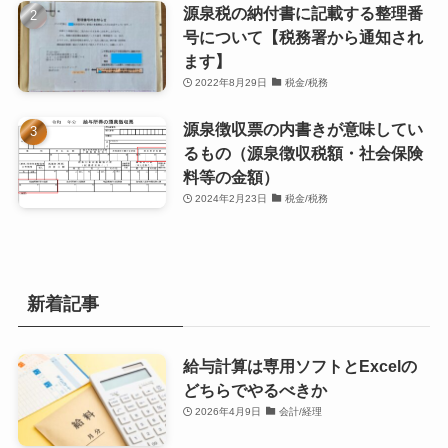
源泉税の納付書に記載する整理番
号について【税務署から通知され
ます】
2022年8月29日
税金/税務
源泉徴収票の内書きが意味してい
るもの（源泉徴収税額・社会保険
料等の金額）
2024年2月23日
税金/税務
新着記事
給与計算は専用ソフトとExcelの
どちらでやるべきか
2026年4月9日
会計/経理