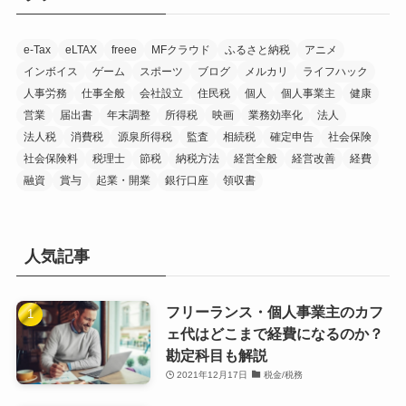
e-Tax
eLTAX
freee
MFクラウド
ふるさと納税
アニメ
インボイス
ゲーム
スポーツ
ブログ
メルカリ
ライフハック
人事労務
仕事全般
会社設立
住民税
個人
個人事業主
健康
営業
届出書
年末調整
所得税
映画
業務効率化
法人
法人税
消費税
源泉所得税
監査
相続税
確定申告
社会保険
社会保険料
税理士
節税
納税方法
経営全般
経営改善
経費
融資
賞与
起業・開業
銀行口座
領収書
人気記事
フリーランス・個人事業主のカフ
ェ代はどこまで経費になるのか？
勘定科目も解説
2021年12月17日
税金/税務