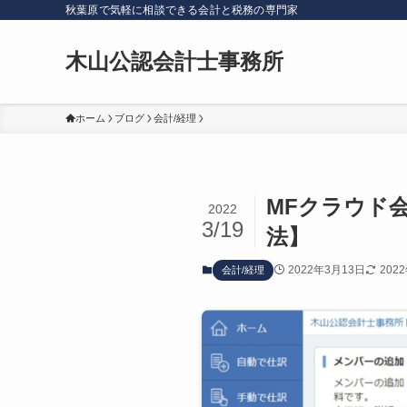
秋葉原で気軽に相談できる会計と税務の専門家
木山公認会計士事務所
ホーム
ブログ
会計/経理
MFクラウド
2022
3/19
法】
2022年3月13日
202
会計/経理