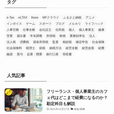
タグ
e-Tax
eLTAX
freee
MFクラウド
ふるさと納税
アニメ
インボイス
ゲーム
スポーツ
ブログ
メルカリ
ライフハック
人事労務
仕事全般
会社設立
住民税
個人
個人事業主
健康
営業
届出書
年末調整
所得税
映画
業務効率化
法人
法人税
消費税
源泉所得税
監査
相続税
確定申告
社会保険
社会保険料
税理士
節税
納税方法
経営全般
経営改善
経費
融資
賞与
起業・開業
銀行口座
領収書
人気記事
フリーランス・個人事業主のカフ
ェ代はどこまで経費になるのか？
勘定科目も解説
2021年12月17日
税金/税務