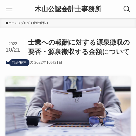
木山公認会計士事務所
ホーム
ブログ
税金/税務
士業への報酬に対する源泉徴収の
2022
10/21
要否・源泉徴収する金額について
2022年10月21日
税金/税務