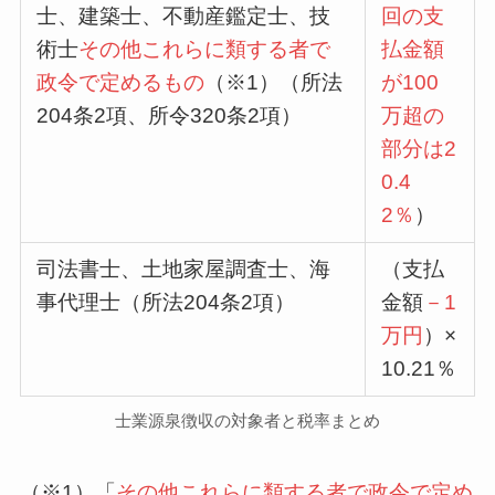
士、建築士、不動産鑑定士、技
回の支
術士
その他これらに類する者で
払金額
政令で定めるもの
（※1）（所法
が100
204条2項、所令320条2項）
万超の
部分は2
0.4
2％
）
司法書士、土地家屋調査士、海
（支払
事代理士（所法204条2項）
金額
－1
万円
）×
10.21％
士業源泉徴収の対象者と税率まとめ
（※1）「
その他これらに類する者で政令で定め