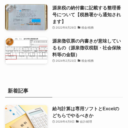
源泉税の納付書に記載する整理番
号について【税務署から通知され
ます】
2022年8月29日
税金/税務
源泉徴収票の内書きが意味してい
るもの（源泉徴収税額・社会保険
料等の金額）
2024年2月23日
税金/税務
新着記事
給与計算は専用ソフトとExcelの
どちらでやるべきか
2026年4月9日
会計/経理