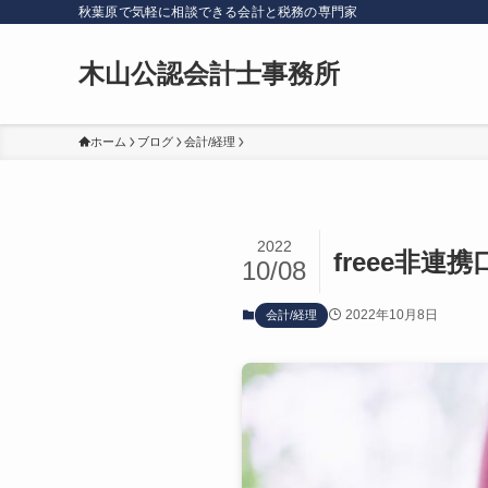
秋葉原で気軽に相談できる会計と税務の専門家
木山公認会計士事務所
ホーム
ブログ
会計/経理
2022
freee非
10/08
2022年10月8日
会計/経理