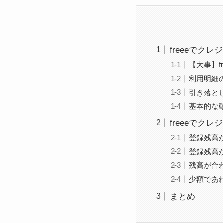
freeeでク
【大事】f
利用明細
引き落と
基本的な
freeeで
登録残高
登録残高
残高が合わ
少額であ
まとめ