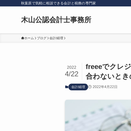
秋葉原で気軽に相談できる会計と税務の専門家
木山公認会計士事務所
ホーム
ブログ
会計/経理
freeeで
2022
4/22
合わないとき
2022年4月22日
会計/経理