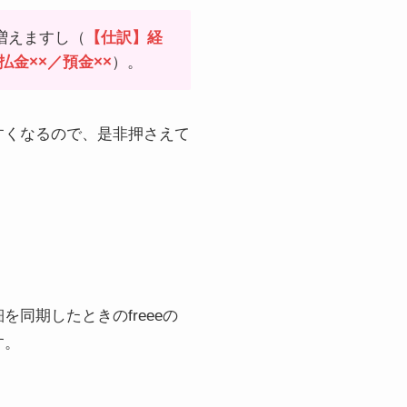
増えますし（
【仕訳】経
払金××／預金××
）。
すくなるので、是非押さえて
同期したときのfreeeの
す。