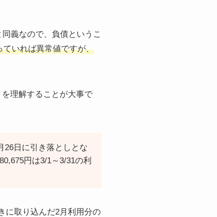
と同義なので、負債というこ
っていれば異常値ですが、
きを理解することが大事で
月26日に引き落としとな
75円は3/1～3/31の利
きに取り込んだ2月利用分の