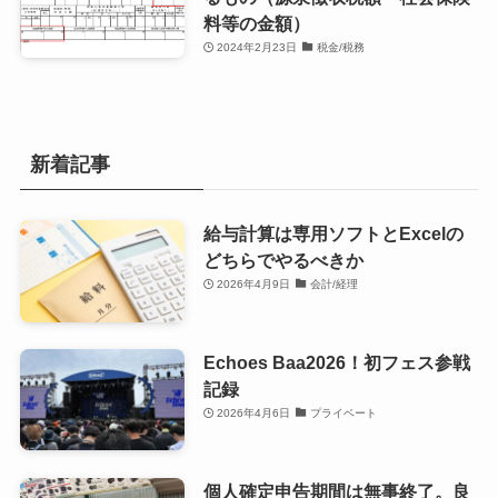
料等の金額）
2024年2月23日
税金/税務
新着記事
給与計算は専用ソフトとExcelの
どちらでやるべきか
2026年4月9日
会計/経理
Echoes Baa2026！初フェス参戦
記録
2026年4月6日
プライベート
個人確定申告期間は無事終了。良