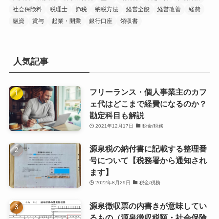
社会保険料
税理士
節税
納税方法
経営全般
経営改善
経費
融資
賞与
起業・開業
銀行口座
領収書
人気記事
フリーランス・個人事業主のカフ
ェ代はどこまで経費になるのか？
勘定科目も解説
2021年12月17日
税金/税務
源泉税の納付書に記載する整理番
号について【税務署から通知され
ます】
2022年8月29日
税金/税務
源泉徴収票の内書きが意味してい
るもの（源泉徴収税額・社会保険