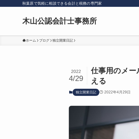
秋葉原で気軽に相談できる会計と税務の専門家
木山公認会計士事務所
ホーム
ブログ
独立開業日記
仕事用のメー
2022
4/29
える
2022年4月29日
独立開業日記