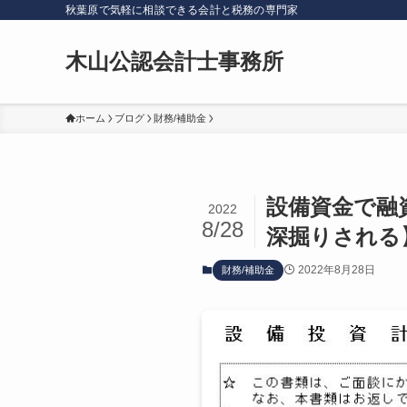
秋葉原で気軽に相談できる会計と税務の専門家
木山公認会計士事務所
ホーム
ブログ
財務/補助金
設備資金で融
2022
8/28
深掘りされる
2022年8月28日
財務/補助金