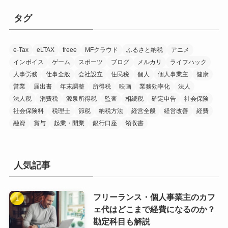
タグ
e-Tax
eLTAX
freee
MFクラウド
ふるさと納税
アニメ
インボイス
ゲーム
スポーツ
ブログ
メルカリ
ライフハック
人事労務
仕事全般
会社設立
住民税
個人
個人事業主
健康
営業
届出書
年末調整
所得税
映画
業務効率化
法人
法人税
消費税
源泉所得税
監査
相続税
確定申告
社会保険
社会保険料
税理士
節税
納税方法
経営全般
経営改善
経費
融資
賞与
起業・開業
銀行口座
領収書
人気記事
フリーランス・個人事業主のカフ
ェ代はどこまで経費になるのか？
勘定科目も解説