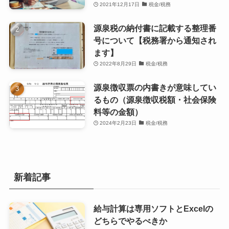
2021年12月17日
税金/税務
源泉税の納付書に記載する整理番
号について【税務署から通知され
ます】
2022年8月29日
税金/税務
源泉徴収票の内書きが意味してい
るもの（源泉徴収税額・社会保険
料等の金額）
2024年2月23日
税金/税務
新着記事
給与計算は専用ソフトとExcelの
どちらでやるべきか