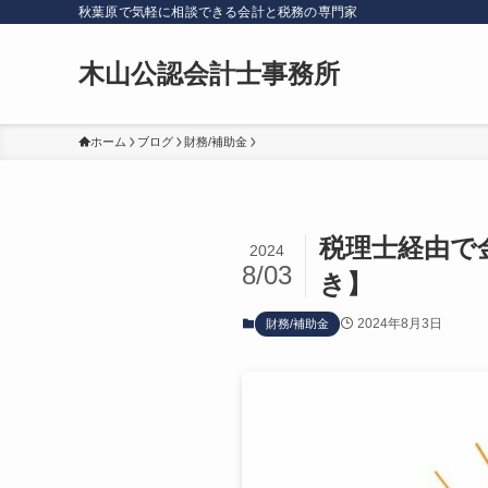
秋葉原で気軽に相談できる会計と税務の専門家
木山公認会計士事務所
ホーム
ブログ
財務/補助金
税理士経由で
2024
8/03
き】
2024年8月3日
財務/補助金