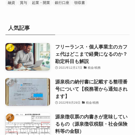
融資
賞与
起業・開業
銀行口座
領収書
人気記事
フリーランス・個人事業主のカフ
ェ代はどこまで経費になるのか？
勘定科目も解説
2021年12月17日
税金/税務
源泉税の納付書に記載する整理番
号について【税務署から通知され
ます】
2022年8月29日
税金/税務
源泉徴収票の内書きが意味してい
るもの（源泉徴収税額・社会保険
料等の金額）