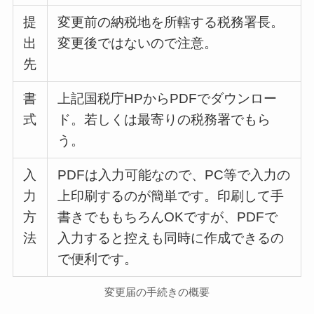
提
変更前の納税地を所轄する税務署長。
出
変更後ではないので注意。
先
書
上記国税庁HPからPDFでダウンロー
式
ド。若しくは最寄りの税務署でもら
う。
入
PDFは入力可能なので、PC等で入力の
力
上印刷するのが簡単です。印刷して手
方
書きでももちろんOKですが、PDFで
法
入力すると控えも同時に作成できるの
で便利です。
変更届の手続きの概要