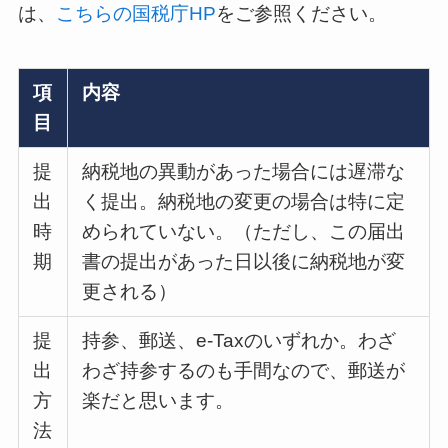
は、
こちらの国税庁HP
をご参照ください。
項
内容
目
提
納税地の異動があった場合には遅滞な
出
く提出。納税地の変更の場合は特に定
時
められていない。（ただし、この届出
期
書の提出があった日以後に納税地が変
更される）
提
持参、郵送、e-Taxのいずれか。わざ
出
わざ持参するのも手間なので、郵送が
方
楽だと思います。
法