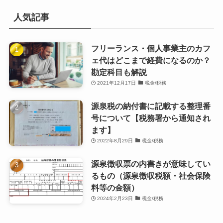
人気記事
フリーランス・個人事業主のカフ
ェ代はどこまで経費になるのか？
勘定科目も解説
2021年12月17日
税金/税務
源泉税の納付書に記載する整理番
号について【税務署から通知され
ます】
2022年8月29日
税金/税務
源泉徴収票の内書きが意味してい
るもの（源泉徴収税額・社会保険
料等の金額）
2024年2月23日
税金/税務