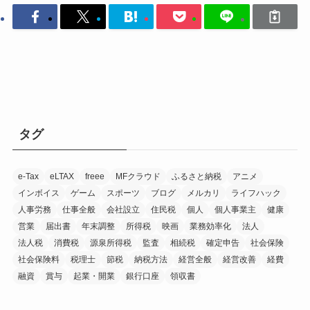
タグ
e-Tax
eLTAX
freee
MFクラウド
ふるさと納税
アニメ
インボイス
ゲーム
スポーツ
ブログ
メルカリ
ライフハック
人事労務
仕事全般
会社設立
住民税
個人
個人事業主
健康
営業
届出書
年末調整
所得税
映画
業務効率化
法人
法人税
消費税
源泉所得税
監査
相続税
確定申告
社会保険
社会保険料
税理士
節税
納税方法
経営全般
経営改善
経費
融資
賞与
起業・開業
銀行口座
領収書