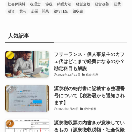
社会保険料
税理士
節税
納税方法
経営全般
経営改善
経費
融資
賞与
起業・開業
銀行口座
領収書
人気記事
フリーランス・個人事業主のカフ
ェ代はどこまで経費になるのか？
勘定科目も解説
2021年12月17日
税金/税務
源泉税の納付書に記載する整理番
号について【税務署から通知され
ます】
2022年8月29日
税金/税務
源泉徴収票の内書きが意味してい
るもの（源泉徴収税額・社会保険