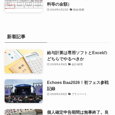
料等の金額）
2024年2月23日
税金/税務
新着記事
給与計算は専用ソフトとExcelの
どちらでやるべきか
2026年4月9日
会計/経理
Echoes Baa2026！初フェス参戦
記録
2026年4月6日
プライベート
個人確定申告期間は無事終了。良