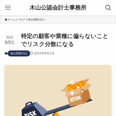
木山公認会計士事務所
ホーム
ブログ
独立開業日記
特定の顧客や業種に偏らないこと
2022
9/01
でリスク分散になる
2022年9月1日
独立開業日記