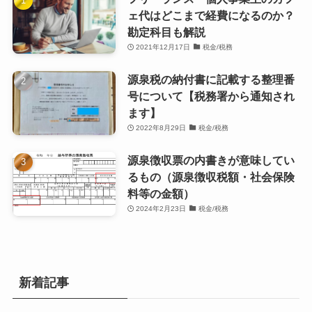
ェ代はどこまで経費になるのか？
勘定科目も解説
2021年12月17日
税金/税務
源泉税の納付書に記載する整理番
号について【税務署から通知され
ます】
2022年8月29日
税金/税務
源泉徴収票の内書きが意味してい
るもの（源泉徴収税額・社会保険
料等の金額）
2024年2月23日
税金/税務
新着記事