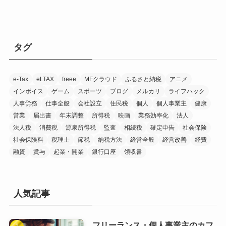
タグ
e-Tax
eLTAX
freee
MFクラウド
ふるさと納税
アニメ
インボイス
ゲーム
スポーツ
ブログ
メルカリ
ライフハック
人事労務
仕事全般
会社設立
住民税
個人
個人事業主
健康
営業
届出書
年末調整
所得税
映画
業務効率化
法人
法人税
消費税
源泉所得税
監査
相続税
確定申告
社会保険
社会保険料
税理士
節税
納税方法
経営全般
経営改善
経費
融資
賞与
起業・開業
銀行口座
領収書
人気記事
フリーランス・個人事業主のカフ