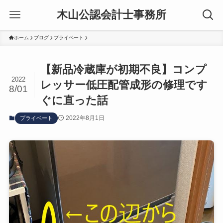
木山公認会計士事務所
ホーム
ブログ
プライベート
【新品冷蔵庫が初期不良】コンプ
2022
レッサー低圧配管成形の修理です
8/01
ぐに直った話
2022年8月1日
プライベート