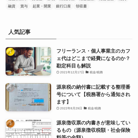
融資
賞与
起業・開業
銀行口座
領収書
人気記事
フリーランス・個人事業主のカフ
ェ代はどこまで経費になるのか？
勘定科目も解説
2021年12月17日
税金/税務
源泉税の納付書に記載する整理番
号について【税務署から通知され
ます】
2022年8月29日
税金/税務
源泉徴収票の内書きが意味してい
るもの（源泉徴収税額・社会保険
料等の金額）