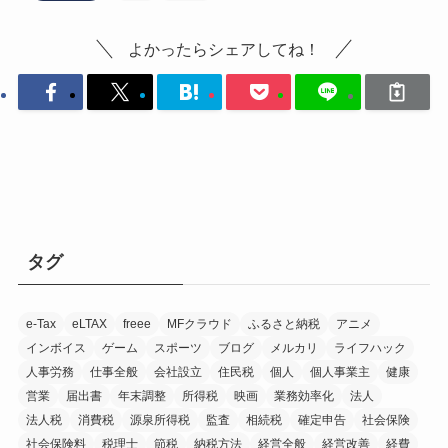
よかったらシェアしてね！
タグ
e-Tax
eLTAX
freee
MFクラウド
ふるさと納税
アニメ
インボイス
ゲーム
スポーツ
ブログ
メルカリ
ライフハック
人事労務
仕事全般
会社設立
住民税
個人
個人事業主
健康
営業
届出書
年末調整
所得税
映画
業務効率化
法人
法人税
消費税
源泉所得税
監査
相続税
確定申告
社会保険
社会保険料
税理士
節税
納税方法
経営全般
経営改善
経費