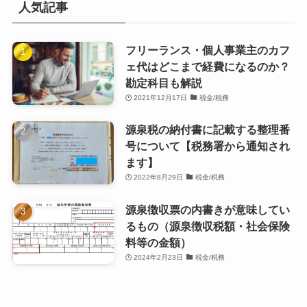
人気記事
フリーランス・個人事業主のカフ
ェ代はどこまで経費になるのか？
勘定科目も解説
2021年12月17日
税金/税務
源泉税の納付書に記載する整理番
号について【税務署から通知され
ます】
2022年8月29日
税金/税務
源泉徴収票の内書きが意味してい
るもの（源泉徴収税額・社会保険
料等の金額）
2024年2月23日
税金/税務