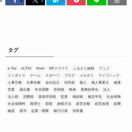
タグ
e-Tax
eLTAX
freee
MFクラウド
ふるさと納税
アニメ
インボイス
ゲーム
スポーツ
ブログ
メルカリ
ライフハック
人事労務
仕事全般
会社設立
住民税
個人
個人事業主
健康
営業
届出書
年末調整
所得税
映画
業務効率化
法人
法人税
消費税
源泉所得税
監査
相続税
確定申告
社会保険
社会保険料
税理士
節税
納税方法
経営全般
経営改善
経費
融資
賞与
起業・開業
銀行口座
領収書