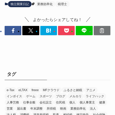
独立開業日記
業務効率化
税理士
よかったらシェアしてね！
タグ
e-Tax
eLTAX
freee
MFクラウド
ふるさと納税
アニメ
インボイス
ゲーム
スポーツ
ブログ
メルカリ
ライフハック
人事労務
仕事全般
会社設立
住民税
個人
個人事業主
健康
営業
届出書
年末調整
所得税
映画
業務効率化
法人
法人税
消費税
源泉所得税
監査
相続税
確定申告
社会保険