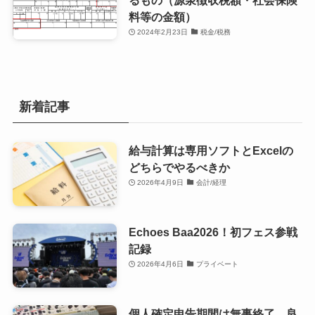
るもの（源泉徴収税額・社会保険
料等の金額）
2024年2月23日
税金/税務
新着記事
給与計算は専用ソフトとExcelの
どちらでやるべきか
2026年4月9日
会計/経理
Echoes Baa2026！初フェス参戦
記録
2026年4月6日
プライベート
個人確定申告期間は無事終了。良