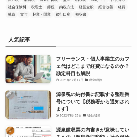
社会保険料
税理士
節税
納税方法
経営全般
経営改善
経費
融資
賞与
起業・開業
銀行口座
領収書
人気記事
フリーランス・個人事業主のカフ
ェ代はどこまで経費になるのか？
勘定科目も解説
2021年12月17日
税金/税務
源泉税の納付書に記載する整理番
号について【税務署から通知され
ます】
2022年8月29日
税金/税務
源泉徴収票の内書きが意味してい