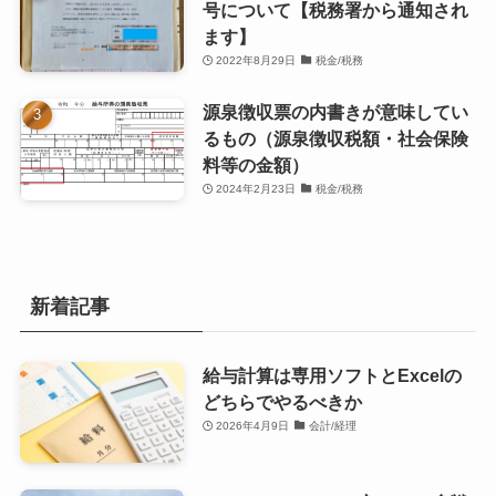
号について【税務署から通知され
ます】
2022年8月29日
税金/税務
源泉徴収票の内書きが意味してい
るもの（源泉徴収税額・社会保険
料等の金額）
2024年2月23日
税金/税務
新着記事
給与計算は専用ソフトとExcelの
どちらでやるべきか
2026年4月9日
会計/経理