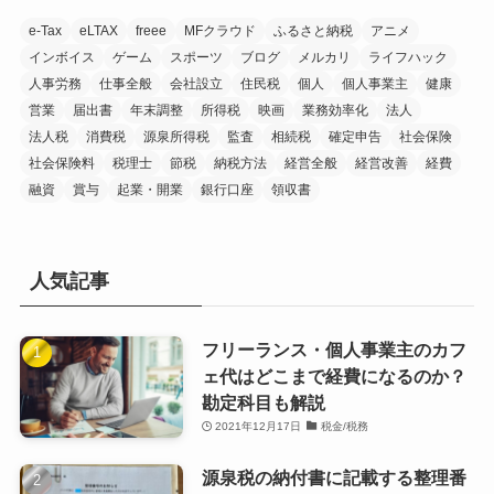
e-Tax
eLTAX
freee
MFクラウド
ふるさと納税
アニメ
インボイス
ゲーム
スポーツ
ブログ
メルカリ
ライフハック
人事労務
仕事全般
会社設立
住民税
個人
個人事業主
健康
営業
届出書
年末調整
所得税
映画
業務効率化
法人
法人税
消費税
源泉所得税
監査
相続税
確定申告
社会保険
社会保険料
税理士
節税
納税方法
経営全般
経営改善
経費
融資
賞与
起業・開業
銀行口座
領収書
人気記事
フリーランス・個人事業主のカフ
ェ代はどこまで経費になるのか？
勘定科目も解説
2021年12月17日
税金/税務
源泉税の納付書に記載する整理番