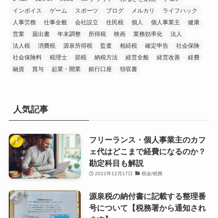
インボイス
ゲーム
スポーツ
ブログ
メルカリ
ライフハック
人事労務
仕事全般
会社設立
住民税
個人
個人事業主
健康
営業
届出書
年末調整
所得税
映画
業務効率化
法人
法人税
消費税
源泉所得税
監査
相続税
確定申告
社会保険
社会保険料
税理士
節税
納税方法
経営全般
経営改善
経費
融資
賞与
起業・開業
銀行口座
領収書
人気記事
フリーランス・個人事業主のカフ
ェ代はどこまで経費になるのか？
勘定科目も解説
2021年12月17日
税金/税務
源泉税の納付書に記載する整理番
号について【税務署から通知され