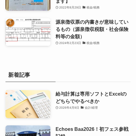
ます】
2022年8月29日
税金/税務
源泉徴収票の内書きが意味してい
るもの（源泉徴収税額・社会保険
料等の金額）
2024年2月23日
税金/税務
新着記事
給与計算は専用ソフトとExcelの
どちらでやるべきか
2026年4月9日
会計/経理
Echoes Baa2026！初フェス参戦