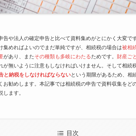
申告や法人の確定申告と比べて資料集めがとにかく大変で
け集めればよいのでまだ単純ですが、相続税の場合は
被相
要
があり、また
その種類も多岐にわたる
ためです。
財産ご
れが無いように注意もしなければいけません。そして相続
申告と納税をしなければならない
という期限があるため、相
くお勧めします。本記事では相続税の申告で資料収集をど
説します。
目次