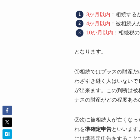
3か月以内
：相続する
4か月以内
：被相続人
10か月以内
：相続税の
となります。
①相続ではプラスの財産だ
わざ引き継ぐ人はいないで
が出来ます。この判断は被
ナスの財産がどの程度ある
②次に被相続人が亡くなっ
れを
準確定申告
といいます
には準確定申告をすること