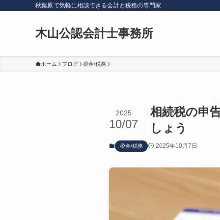
秋葉原で気軽に相談できる会計と税務の専門家
木山公認会計士事務所
ホーム
ブログ
税金/税務
相続税の申
2025
10/07
しょう
2025年10月7日
税金/税務