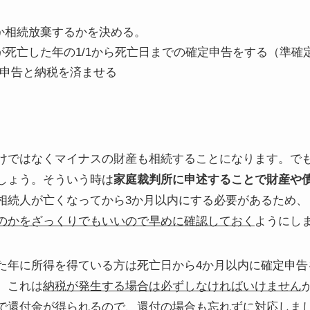
か相続放棄するかを決める。
が死亡した年の1/1から死亡日までの確定申告をする（準確
申告と納税を済ませる
けではなくマイナスの財産も相続することになります。で
しょう。そういう時は
家庭裁判所に申述することで財産や
相続人が亡くなってから3か月以内にする必要があるため、
のかをざっくりでもいいので早めに確認しておく
ようにし
た年に所得を得ている方は死亡日から4か月以内に確定申告
。これは
納税が発生する場合は必ずしなければいけません
で還付金が得られる
ので、還付の場合も忘れずに対応しま