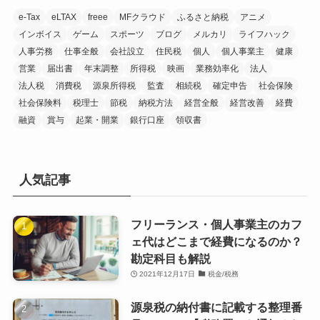
e-Tax
eLTAX
freee
MFクラウド
ふるさと納税
アニメ
インボイス
ゲーム
スポーツ
ブログ
メルカリ
ライフハック
人事労務
仕事全般
会社設立
住民税
個人
個人事業主
健康
営業
届出書
年末調整
所得税
映画
業務効率化
法人
法人税
消費税
源泉所得税
監査
相続税
確定申告
社会保険
社会保険料
税理士
節税
納税方法
経営全般
経営改善
経費
融資
賞与
起業・開業
銀行口座
領収書
人気記事
フリーランス・個人事業主のカフ
ェ代はどこまで経費になるのか？
勘定科目も解説
2021年12月17日
税金/税務
源泉税の納付書に記載する整理番