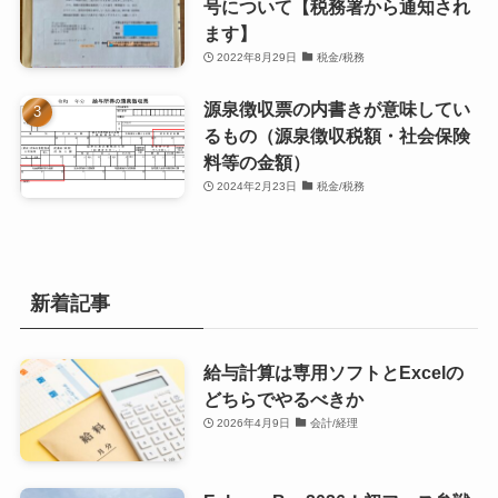
号について【税務署から通知され
ます】
2022年8月29日
税金/税務
源泉徴収票の内書きが意味してい
るもの（源泉徴収税額・社会保険
料等の金額）
2024年2月23日
税金/税務
新着記事
給与計算は専用ソフトとExcelの
どちらでやるべきか
2026年4月9日
会計/経理