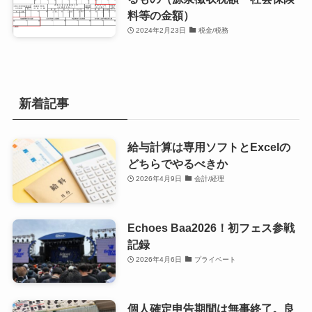
料等の金額）
2024年2月23日
税金/税務
新着記事
給与計算は専用ソフトとExcelの
どちらでやるべきか
2026年4月9日
会計/経理
Echoes Baa2026！初フェス参戦
記録
2026年4月6日
プライベート
個人確定申告期間は無事終了。良