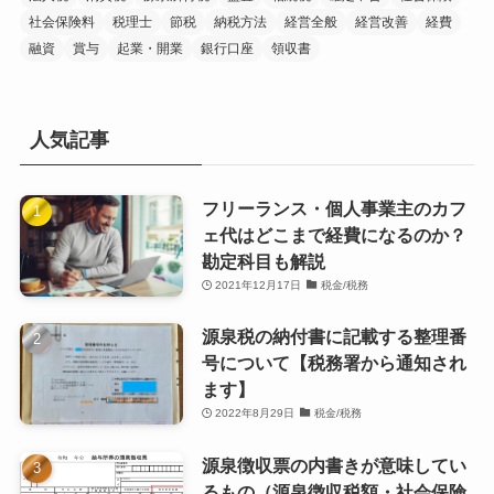
社会保険料
税理士
節税
納税方法
経営全般
経営改善
経費
融資
賞与
起業・開業
銀行口座
領収書
人気記事
フリーランス・個人事業主のカフ
ェ代はどこまで経費になるのか？
勘定科目も解説
2021年12月17日
税金/税務
源泉税の納付書に記載する整理番
号について【税務署から通知され
ます】
2022年8月29日
税金/税務
源泉徴収票の内書きが意味してい
るもの（源泉徴収税額・社会保険