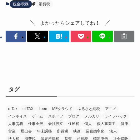
税金/税務
消費税
よかったらシェアしてね！
タグ
e-Tax
eLTAX
freee
MFクラウド
ふるさと納税
アニメ
インボイス
ゲーム
スポーツ
ブログ
メルカリ
ライフハック
人事労務
仕事全般
会社設立
住民税
個人
個人事業主
健康
営業
届出書
年末調整
所得税
映画
業務効率化
法人
法人税
消費税
源泉所得税
監査
相続税
確定申告
社会保険