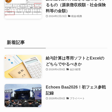
るもの（源泉徴収税額・社会保険
料等の金額）
2024年2月23日
税金/税務
新着記事
給与計算は専用ソフトとExcelの
どちらでやるべきか
2026年4月9日
会計/経理
Echoes Baa2026！初フェス参戦
記録
2026年4月6日
プライベート