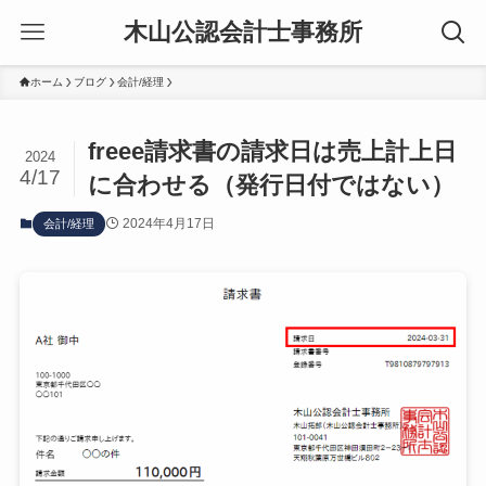
木山公認会計士事務所
ホーム
ブログ
会計/経理
freee請求書の請求日は売上計上日
2024
4/17
に合わせる（発行日付ではない）
2024年4月17日
会計/経理