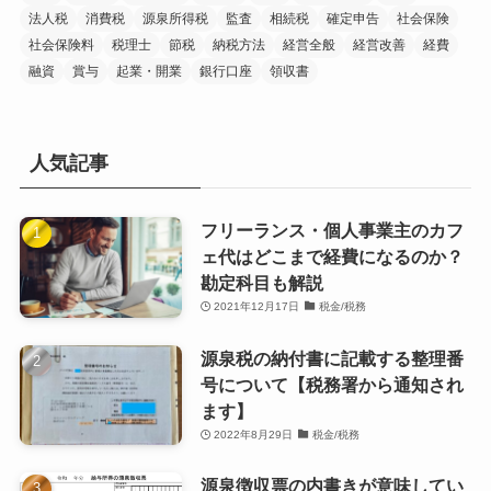
法人税
消費税
源泉所得税
監査
相続税
確定申告
社会保険
社会保険料
税理士
節税
納税方法
経営全般
経営改善
経費
融資
賞与
起業・開業
銀行口座
領収書
人気記事
フリーランス・個人事業主のカフ
ェ代はどこまで経費になるのか？
勘定科目も解説
2021年12月17日
税金/税務
源泉税の納付書に記載する整理番
号について【税務署から通知され
ます】
2022年8月29日
税金/税務
源泉徴収票の内書きが意味してい