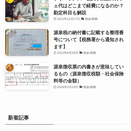
ェ代はどこまで経費になるのか？
勘定科目も解説
2021年12月17日
税金/税務
源泉税の納付書に記載する整理番
号について【税務署から通知され
ます】
2022年8月29日
税金/税務
源泉徴収票の内書きが意味してい
るもの（源泉徴収税額・社会保険
料等の金額）
2024年2月23日
税金/税務
新着記事