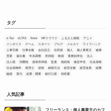
タグ
e-Tax
eLTAX
freee
MFクラウド
ふるさと納税
アニメ
インボイス
ゲーム
スポーツ
ブログ
メルカリ
ライフハック
人事労務
仕事全般
会社設立
住民税
個人
個人事業主
健康
営業
届出書
年末調整
所得税
映画
業務効率化
法人
法人税
消費税
源泉所得税
監査
相続税
確定申告
社会保険
社会保険料
税理士
節税
納税方法
経営全般
経営改善
経費
融資
賞与
起業・開業
銀行口座
領収書
人気記事
フリーランス・個人事業主のカフ