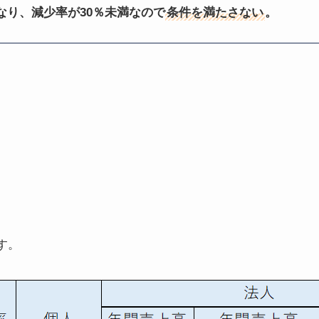
となり、減少率が30％未満なので
条件を満たさない
。
す。