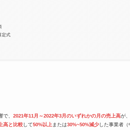
額
算定式
響で、
2021年11月～2022年3月のいずれかの月の売上高
が
上高と比較
して
50%以上
または
30%~50%減少
した事業者（